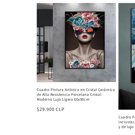
c
c
i
ó
n
:
Cuadro Pintura Artística en Cristal Cerámico
de Alta Resistencia Porcelana Cristal
Moderno Lujo Ligero 60x90cm
Precio
$29.900 CLP
habitual
Cuadro Fo
incrusta
y de lujo 