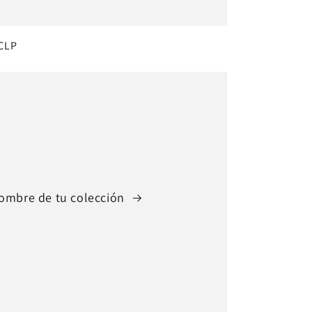
io
CLP
tual
ombre de tu colección