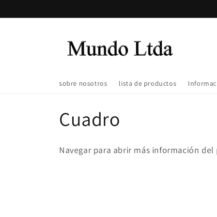
Ir
directamente
al contenido
sobre nosotros
lista de productos
Informac
C
Cuadro
o
Navegar para abrir más información del
l
e