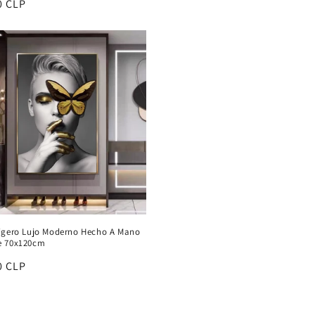
0 CLP
habitual
al
igero Lujo Moderno Hecho A Mano
e 70x120cm
0 CLP
al