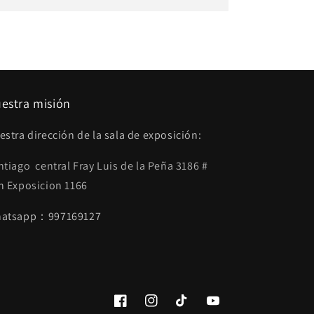
estra misión
estra dirección de la sala de exposición:
ntiago central Fray Luis de la Peña 3186 #
n
Exposicion 1166
atsapp：997169127
Facebook
Instagram
TikTok
YouTube