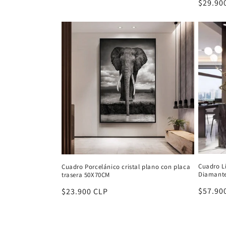
Precio
$29.90
habitu
Cuadro L
Cuadro Porcelánico cristal plano con placa
Diamant
trasera 50X70CM
Precio
$57.90
Precio
$23.900 CLP
habitu
habitual