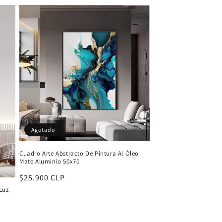
Agotado
Cuadro Arte Abstracto De Pintura Al Óleo
Mate Aluminio 50x70
Precio
$25.900 CLP
habitual
Luz