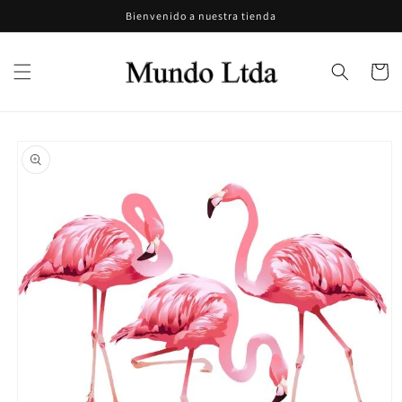
Ir
Bienvenido a nuestra tienda
directamente
al contenido
Carrito
Ir
directamente
a la
información
del producto