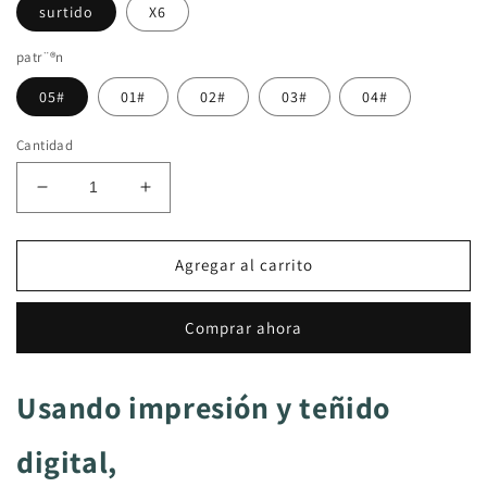
surtido
X6
patr¨®n
05#
01#
02#
03#
04#
Cantidad
Reducir
Aumentar
cantidad
cantidad
para
para
fundas
fundas
Agregar al carrito
estampadas
estampadas
Comprar ahora
Usando impresión y teñido
digital,