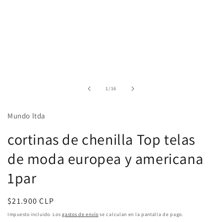
de
1
/
16
Mundo ltda
cortinas de chenilla Top telas
de moda europea y americana
1par
Precio
$21.900 CLP
habitual
Impuesto incluido. Los
gastos de envío
se calculan en la pantalla de pago.