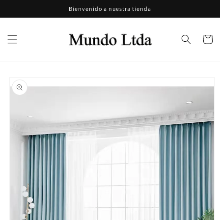
Ir
Bienvenido a nuestra tienda
directamente
al contenido
Carrito
Ir
directamente
a la
información
del producto