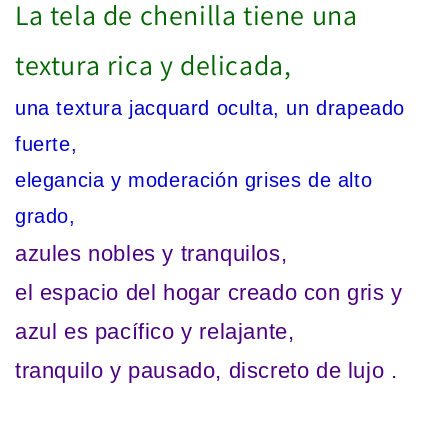
La tela de chenilla tiene una
moda
moda
europea
europea
y
y
textura rica y delicada,
americana
americana
1par
1par
una textura jacquard oculta, un drapeado
fuerte,
elegancia y moderación grises de alto
grado,
azules nobles y tranquilos,
el espacio del hogar creado con gris y
azul es pacífico y relajante,
tranquilo y pausado, discreto de lujo .