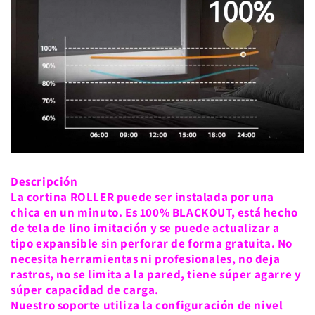
Descripción
La cortina ROLLER puede ser instalada por una
chica en un minuto. Es 100% BLACKOUT, está hecho
de tela de lino imitación y se puede actualizar a
tipo expansible sin perforar de forma gratuita. No
necesita herramientas ni profesionales, no deja
rastros, no se limita a la pared, tiene súper agarre y
súper capacidad de carga.
Nuestro soporte utiliza la configuración de nivel