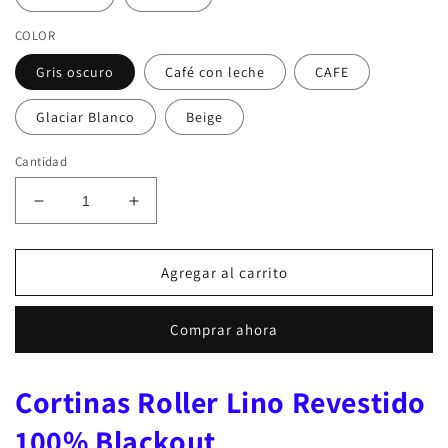
COLOR
Gris oscuro
Café con leche
CAFE
Glaciar Blanco
Beige
Cantidad
Reducir
Aumentar
cantidad
cantidad
para
para
Cortina
Cortina
Agregar al carrito
Roller
Roller
100%
100%
Comprar ahora
Blackout
Blackout
Revestimiento
Revestimiento
similar
similar
Cortinas Roller Lino Revestido
al
al
lino,
lino,
100% Blackout
aislamiento
aislamiento