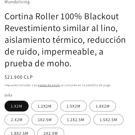
modal
Mundoliving
Cortina Roller 100% Blackout
Revestimiento similar al lino,
aislamiento térmico, reducción
de ruido, impermeable, a
prueba de moho.
Precio
$21.900 CLP
habitual
Impuesto incluido. Los
gastos de envío
se calculan en la pantalla de pago.
talla
1.X2M
1.2X2M
1.5X2M
1.8X2M
2.X2M
1X2.5M
1.2X2.5M
1.5X2.5M
1.8X2.5M
2X2.5M