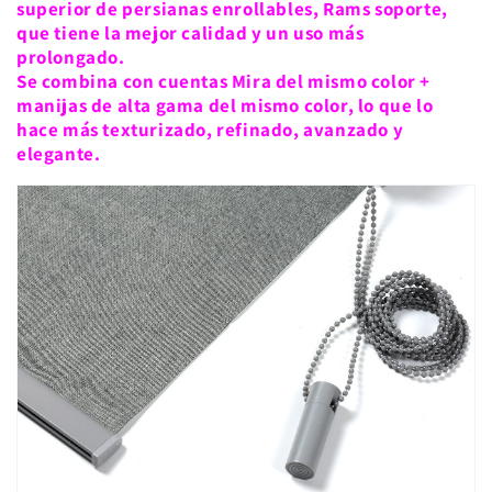
superior de persianas enrollables, Rams soporte,
que tiene la mejor calidad y un uso más
prolongado.
Se combina con cuentas Mira del mismo color +
manijas de alta gama del mismo color, lo que lo
hace más texturizado, refinado, avanzado y
elegante.