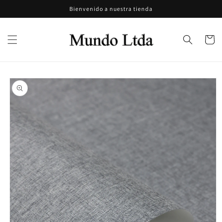
Ir
Bienvenido a nuestra tienda
directamente
al contenido
Carrito
Ir
directamente
a la
información
del producto